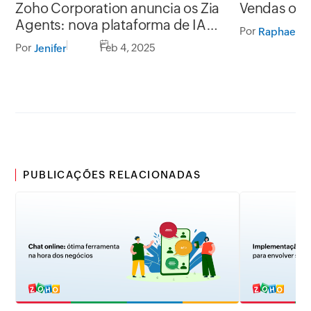
Zoho Corporation anuncia os Zia
Vendas orie
Agents: nova plataforma de IA
Por
Raphael Le
para agentes autônomos em todo
Por
Feb 4, 2025
Jenifer
o portfólio da empresa
PUBLICAÇÕES RELACIONADAS