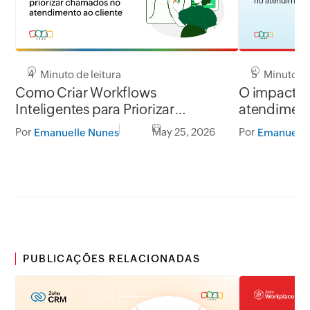
4 Minuto de leitura
5 Minuto de
Como Criar Workflows
O impacto 
Inteligentes para Priorizar
atendiment
Chamados
Por
May 25, 2026
Por
Emanuelle Nunes
Emanuelle
PUBLICAÇÕES RELACIONADAS