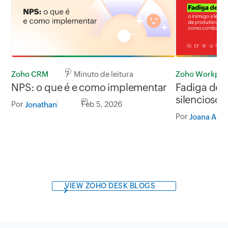
Zoho CRM
7 Minuto de leitura
Zoho Workpla
NPS: o que é e como implementar
Fadiga de e
silencioso 
Por
Feb 5, 2026
Jonathan
como comb
Por
Joana Arg
VIEW ZOHO DESK BLOGS