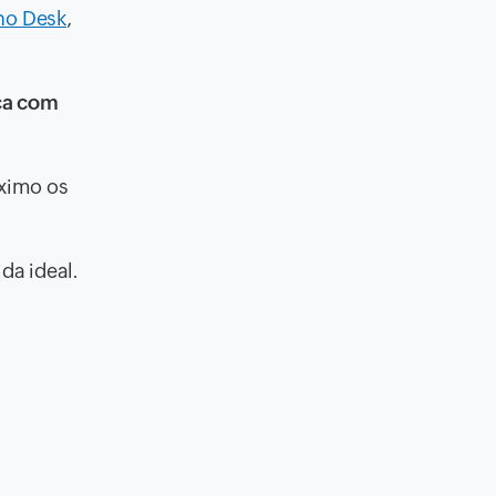
ho Desk
,
nça com
áximo os
da ideal.