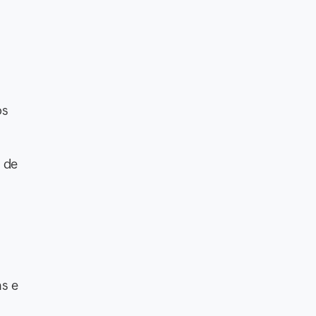
os
 de
as e