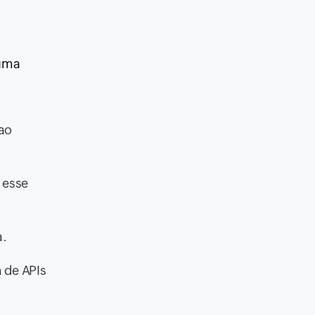
 uma
ao
 esse
a.
m de APIs