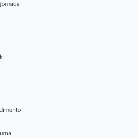
 jornada
k
endimento
e uma