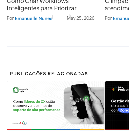
Como Criar Workflows
O impacto 
Inteligentes para Priorizar
atendiment
Chamados
Por
May 25, 2026
Por
Emanuelle Nunes
Emanuelle
PUBLICAÇÕES RELACIONADAS