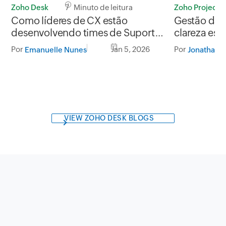
Zoho Desk
7 Minuto de leitura
Zoho Projects
Como líderes de CX estão
Gestão da 
desenvolvendo times de Suporte
clareza es
de Alta Performance
Projects
Por
Jan 5, 2026
Por
Emanuelle Nunes
Jonathan
VIEW ZOHO DESK BLOGS