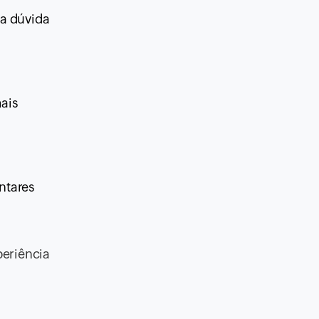
ma dúvida
mais
ntares
eriência