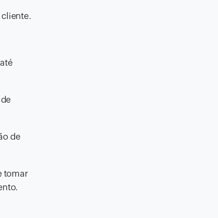
 cliente.
até
 de
ão de
e tomar
ento.