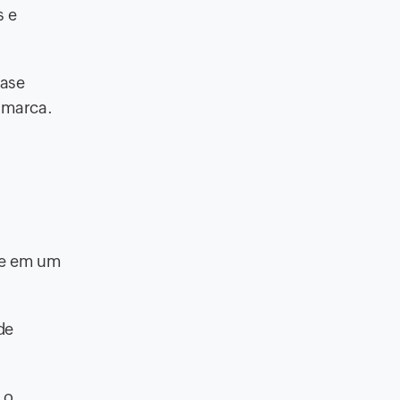
s e
ase
a marca.
m
te em um
de
 o