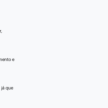
r,
mento e
 já que