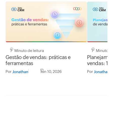
7 Minuto de leitura
7 Minuto de 
Gestão de vendas: práticas e
Planejamen
ferramentas
vendas: 10
Por
Jun 10, 2026
Por
Jonathan
Jonathan