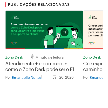
PUBLICAÇÕES RELACIONADAS
Zoho Desk
4 Minuto de leitura
Zoho Desk
Atendimento + e-commerce:
Crie experi
como o Zoho Desk pode ser o Elo
caminho par
entre a loja virtual e o suporte ao
indicado po
Por
Jan 26, 2026
Por
Emanuelle Nunes
Emanuelle
cliente