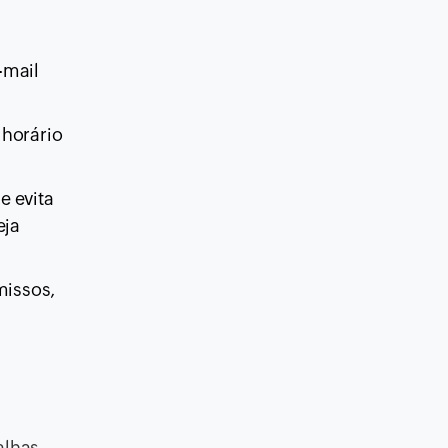
-mail
 horário
e evita
eja
missos,
alhas