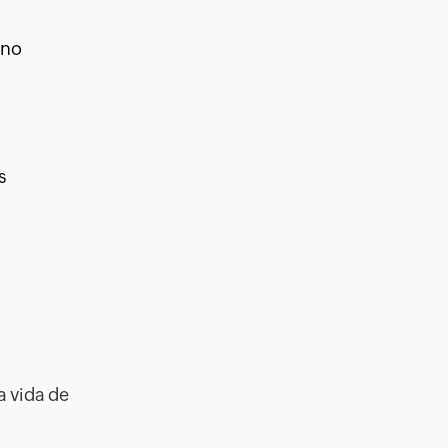
 no
s
a vida de