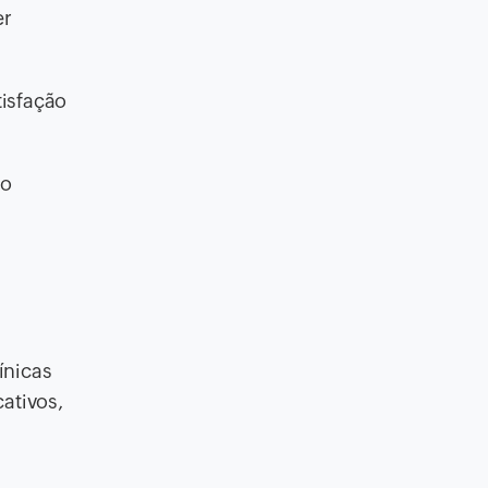
er
tisfação
co
ínicas
ativos,
s