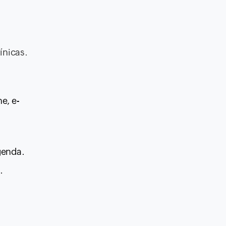
ínicas.
e, e-
genda.
.