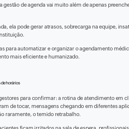
s, a gestão de agenda vai muito além de apenas preench
a, ela pode gerar atrasos, sobrecarga na equipe, insa
nstituição.
icas para automatizar e organizar o agendamento médi
ento mais eficiente e humanizado.
!
s de horários
estores para confirmar: a rotina de atendimento em cl
ram de tocar, mensagens chegando em diferentes aplic
ão raramente, o temido retrabalho.
ientes ficam irritados na sala de espera, profissionai