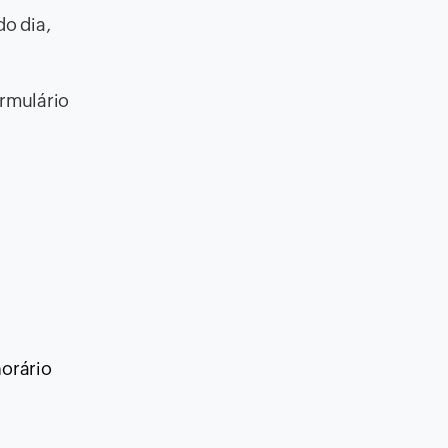
do dia,
ormulário
orário