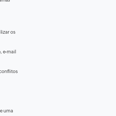
lizar os
, e-mail
onflitos
de uma