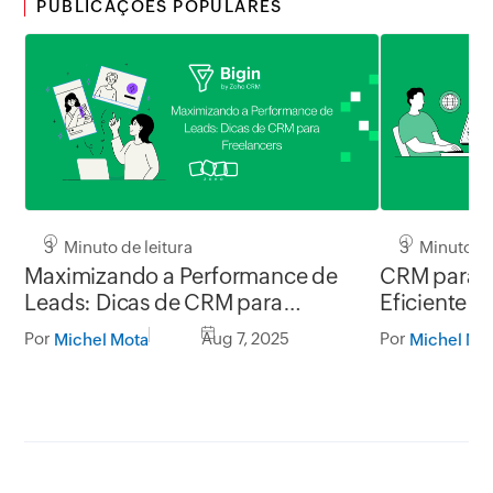
PUBLICAÇÕES POPULARES
3 Minuto de leitura
3 Minuto de
Maximizando a Performance de
CRM para T
Leads: Dicas de CRM para
Eficiente p
Freelancers
Por
Aug 7, 2025
Por
Michel Mota
Michel Mo