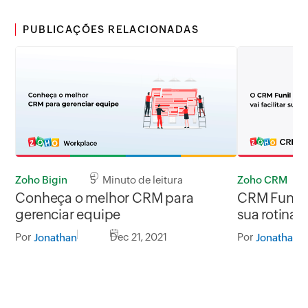
PUBLICAÇÕES RELACIONADAS
Zoho Bigin
5 Minuto de leitura
Zoho CRM
Conheça o melhor CRM para
CRM Funil d
gerenciar equipe
sua rotina
Por
Dec 21, 2021
Por
Jonathan
Jonathan