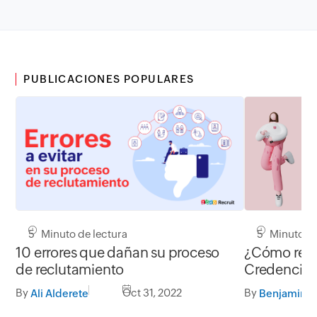
PUBLICACIONES POPULARES
5 Minuto de
5 Minuto de lectura
¿Cómo rec
10 errores que dañan su proceso
Credencial
de reclutamiento
basada en l
By
By
Oct 31, 2022
Benjamin 
Ali Alderete