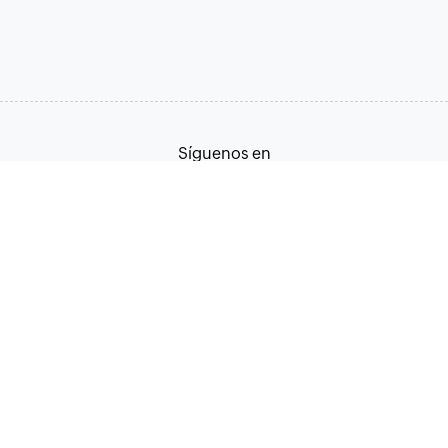
Síguenos en
Términos de servicio
Política de privacidad
© 2026, Zoho Corporation Pvt. Ltd. Todos los derechos
reservados.