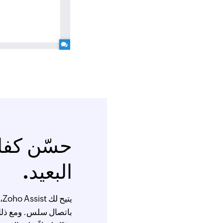
حسّن كفا
البعيد.
ي
باتصال سلس. ومع ذلك،