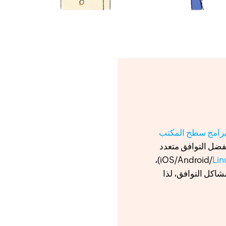
رامج سطح المكتب
فضل التوافق متعدد
Lin
‏/Android‏/iOS)،
عيد. مع Assist، لا داعي للقلق بشأن مشاكل التوافق، لذا