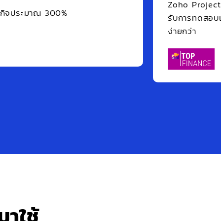
้
มาใช้