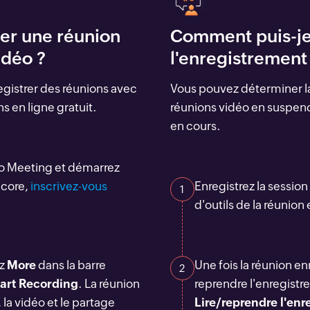
er une réunion
Comment puis-je
idéo ?
l'enregistrement
registrer des réunions avec
Vous pouvez déterminer la
s en ligne gratuit.
réunions vidéo en suspend
en cours.
o Meeting et démarrez
ncore,
inscrivez-vous
Enregistrez la sessio
1
d'outils de la réunion 
ez
More
dans la barre
Une fois la réunion e
2
tart Recording
. La réunion
reprendre l'enregistr
 la vidéo et le partage
Lire/reprendre l'en