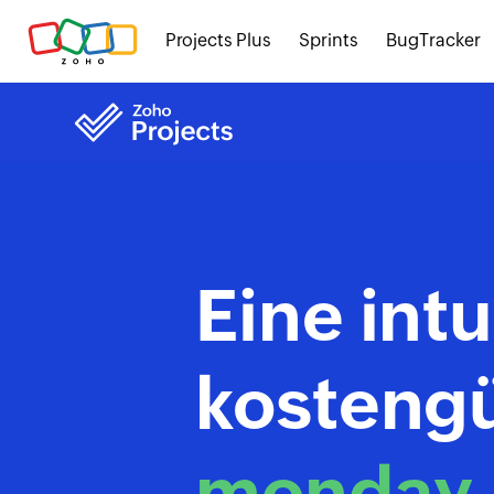
Projects Plus
Sprints
BugTracker
Eine intu
kostengü
monday