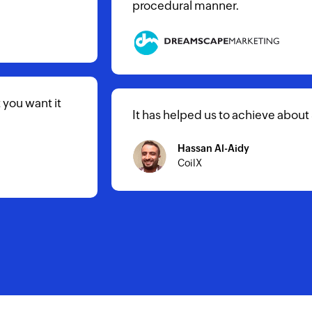
Carlos Valladares
CIS-Agentur
Zoho Projects has helped us structure our team. All
now tested and launched a lot quicker and modifica
to implement.