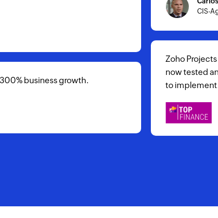
daran beteiligt, unseren Kunde
vollständig sichere Blockchain
 projects are
tions are easier