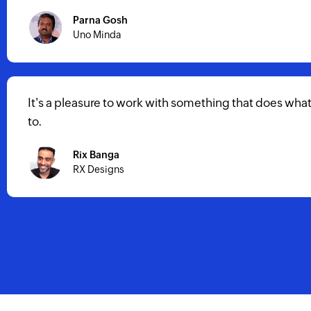
manner.
ed us to achieve about 300% business growth.
an Al-Aidy
X