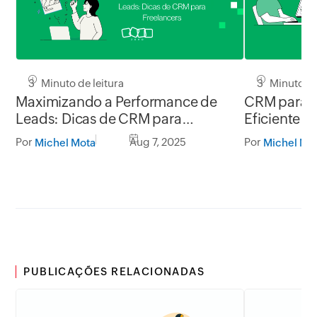
3 Minuto de leitura
3 Minuto de
Maximizando a Performance de
CRM para T
Leads: Dicas de CRM para
Eficiente p
Freelancers
Por
Aug 7, 2025
Por
Michel Mota
Michel Mo
PUBLICAÇÕES RELACIONADAS