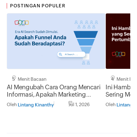
POSTINGAN POPULER
5 Menit Bacaan
4 Menit Ba
AI Mengubah Cara Orang Mencari
Ini Hambat
Informasi, Apakah Marketing
Sering Me
Funnel Anda Masih Relevan?
Pertumbuha
Oleh
Jul 1, 2026
Oleh
Lintang Kinanthy
Lintang K