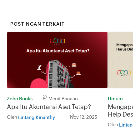
POSTINGAN TERKAIT
Zoho Books
5 Menit Bacaan
Umum
5 
Apa Itu Akuntansi Aset Tetap?
Mengapa De
Help Desk 
Oleh
Nov 12, 2025
Lintang Kinanthy
Oleh
Lintang K