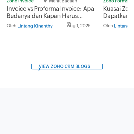
Zoho Invoice
4 Menit Bacaan
Zoho Forms
Invoice vs Proforma Invoice: Apa
Kuasai Zoh
Bedanya dan Kapan Harus
Dapatkan L
Digunakan?
Mengumpul
Oleh
Aug 1, 2025
Oleh
Lintang Kinanthy
Lintang K
VIEW ZOHO CRM BLOGS