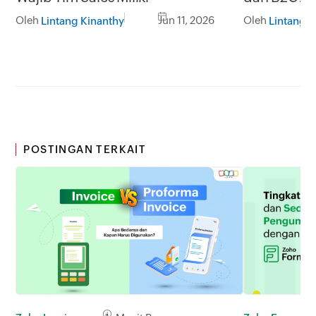
Pendekatan
Oleh
Jun 11, 2026
Oleh
Lintang Kinanthy
Lintang K
Disamakan
POSTINGAN TERKAIT