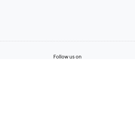
Follow us on
Terms of Service
Privacy Policy
© 2026, Zoho Corporation Pvt. Ltd. All Rights Reserved.