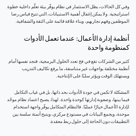
وفي كل الحالات، يظل الاستثمار في نظام يوفّر بيئة تعلّم داخلية خطوة
استراتيجية. ولا يمكن إغفال أهمية الاستبيانات، التي تتيح قياس رضا
الموظفين وفهم تجاربهم، وبناء علاقة قائمة على الثقة والشفافية.
أنظمة إدارة الأعمال: عندما تعمل الأدوات
كمنظومة واحدة
كثير من الشركات تقع في فخ تعدد الحلول البرمجية، فتجد نفسها أمام
أنظمة مختلفة بواجهات غير متناسقة، ما يرفع تكاليف التدريب
ويستهلك الوقت ويؤثر سلبًا على الإنتاجية.
المشكلة لا تكمن في جودة الأدوات بحد ذاتها، بل في غياب التكامل
فيما بينها، وصعوبة إدارتها كوحدة واحدة. لهذا، يصبح اعتماد نظام موحّد
لإدارة الأعمال خيارًا عمليًا. فالنظام المتكامل يوفّر واجهة استخدام
موحدة، ويجمع البيانات في مستودع مركزي، ويتيح أتمتة سلسة بين
التطبيقات دون الحاجة إلى حلول ربط معقدة.