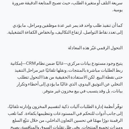
سريعة التلف أو متغيرة الطلب، حيث تصبح المتابعة الدقيقة ضرورة
يومية.
كما أن تنفيذ طلب واحد قد يمر عبر عدة موظفين ومراحل، ما يؤدي
إلى تعدد نقاط التواصل، ارتفاع التكاليف، وانخفاض الكفاءة التشغيلية.
التحول الرقمي غيّر هذه المعادلة
يتيح وجود مستودع بيانات مركزي—غالبًا ضمن نظام CRM—إمكانية
ربط الطلبات مباشرة بالمنتجات، ونقلها تلقائيًا عبر مراحل التنفيذ
حتى نقطة البيع. لكن الاستفادة الحقيقية من هذا التحول تتطلب
التخلي عن التوثيق اليدوي، الذي غالبًا ما يؤدي إلى أخطاء وتكرار
بيانات، بل وقد يتسبب في بيع مخزون غير متوفر.
توفّر أنظمة إدارة الطلبات آليات ذكية لتقسيم المخزون وإدارته تلقائيًا،
إلى جانب أدوات للتحكم في المستودعات وتنظيمها بكفاءة. كما تلعب
الرقمنة دورًا مهمًا في تحسين التعاون الداخلي، من خلال تتبّع السلع
وميزات تجميع المنتجات. وفي ظل تقلبات السوق والمنافسة، يصبح