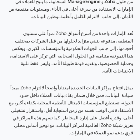
من حلول
Zoho
و
ManageEngine
السحابية، ما يتيح للعملاء في
الإمارات الاستفادة من سرعة أعلى في الأداء، ومستويات متقدمة من
الأمان، إلى جانب الالتزام الكامل بأنظمة توطين البيانات.
تُعد الإمارات واحدة من أسرع أسواق Zoho نمواً على مستوى
المنطقة، مدفوعة بتبني متزايد لحلولها من قبل الشركات بمختلف
أحجامها، إلى جانب الجهات الحكومية والمؤسسات الكبرى. ويعكس
هذا النمو ثقة متنامية في الحلول السحابية التي تركز على الاستدامة،
وحماية الخصوصية، وتقديم قيمة طويلة الأمد، وليس فقط تلبية
الاحتياجات الآنية.
يمثل افتتاح مراكز البيانات الجديدة امتداداً واضحاً لالتزام Zoho بمبدأ
سيادة البيانات. فمن خلال ضمان بقاء بيانات العملاء داخل حدود
الدولة، تستطيع المؤسسات الامتثال للأنظمة المحلية بكفاءة أكبر، مع
الاستفادة في الوقت نفسه من زمن استجابة أقل، واستقرار تشغيلي
أعلى، وقدرة أفضل على إدارة المخاطر. كما تسهم هذه المراكز في
تعزيز شبكة Zoho العالمية لمراكز البيانات، مع توفير أساس محلي
قوي يدعم نمو العملاء في الإمارات.