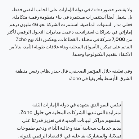
ولا يقتصر حضور Zoho في دولة الإمارات على الجانب التقني فقط،
بل يشمل أيضاً استثمارات مستمرة في بناء منظومة رقمية متكاملة.
فعلى مدار السنوات الماضية، استثمرت الشركة
نحو 46 مليون درهم
إماراتي
في شراكات استراتيجية دعمت مبادرات التحول الرقمي لأكثر
من
7,000 شركة
في مختلف القطاعات. ويعكس ذلك نهج Zoho
القائم على تمكين الأسواق المحلية وبناء علاقات طويلة الأمد، بدلاً من
الاكتفاء بتقديم التكنولوجيا وحدها.
وفي تعليقه خلال المؤتمر الصحفي، قال
حيدر نظام، رئيس منطقة
الشرق الأوسط وأفريقيا
في Zoho:
يعكس النمو الذي نشهده في دولة الإمارات الثقة
المتزايدة التي تبديها الشركات المحلية في حلول Zoho.
وستسهم مراكز البيانات الجديدة في تعزيز قدرتنا على
تقديم خدمات سحابية آمنة وعالية الأداء، ودعم طموحات
عملائنا، والمشاركة بفاعلية في الاقتصاد الرقمي للدولة.