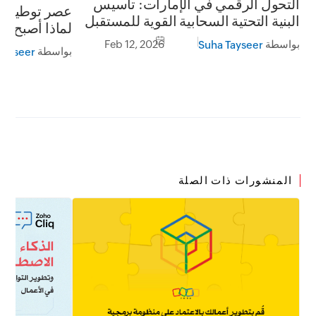
التحول الرقمي في الإمارات: تأسيس
عصر توطين ال
البنية التحتية السحابية القوية للمستقبل
لماذا أصبح ال
غنى عنها؟
بواسطة
Feb 12, 2026
Suha Tayseer
بواسطة
Tayseer
المنشورات ذات الصلة