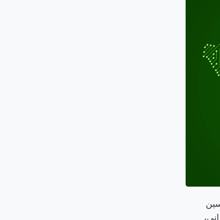
سين
Data )، والأمن السيبراني،