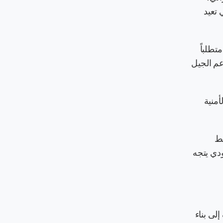
أحد أهم الأسس التي تعيد
تطلباً
ر القادر فعلياً على دعم الجيل
أمنية
وابط
سوق السعودي يتجه
ماً مع أهداف رؤية السعودية 2030، التي تهدف إلى بناء