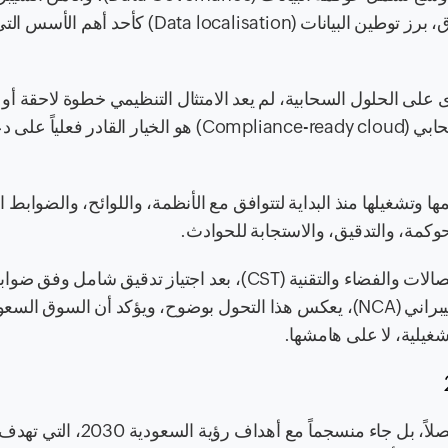
والسيادة الرقمية (Data Sovereignty). وفي هذا السياق، برز توطين البيانات (Data localisation) ك
لى الحلول السحابية، لم يعد الامتثال التنظيمي خطوة لاحقة أو م
إضافياً، بل أصبح نقطة الانطلاق. اليوم، بات الإمتثال السحابي (Compliance-ready cloud) هو الخيا
ها وتشغيلها منذ البداية لتتوافق مع الأنظمة، واللوائح، والضوابط ال
حوكمة، والتدقيق، والاستجابة للحوادث.
من هيئة الاتصالات والفضاء والتقنية (CST)، بعد اجتياز تدقيق شامل وفق ض
الحوسبة السحابية الصادرة عن الهيئة الوطنية للأمن السيبراني (NCA)، يعكس هذا التحول بوضوح، ويؤكد أن ال
شغيلية، لا على هامشها.
لم يكن توجه المملكة نحو توطين البيانات قراراً تقنياً منفصلاً، بل جاء منسج