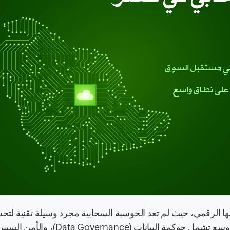
ها الرقمي، حيث لم تعد الحوسبة السحابية مجرد وسيلة تقنية لتح
الكفاءة، بل أصبحت عنصراً محورياً في منظومة وطنية أوسع تشمل حوكمة البيانات (Governance