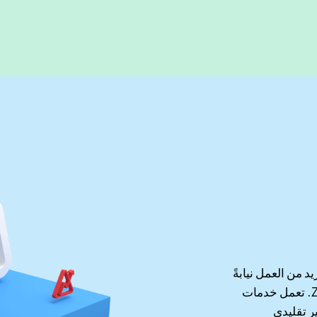
د من العمل نيابةً
عنك. يتخذ هذا العمل الإضافي شكل خدمات Zoho One. تعمل خدمات
نظام، ما يمنحك ذكاء اصطناعيًا (AI) غير تقليدي