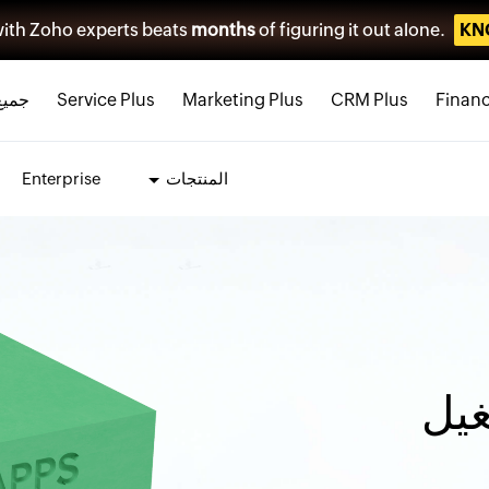
ith Zoho experts beats
months
of figuring it out alone.
KN
Financ
CRM Plus
Marketing Plus
Service Plus
جميع
المنتجات
Enterprise
غيل