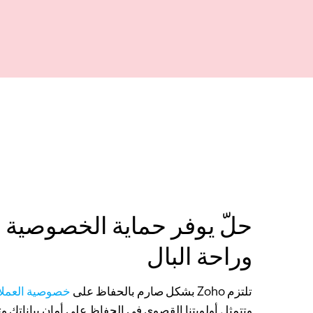
حلّ يوفر حماية الخصوصية و
وراحة البال
تلتزم Zoho بشكل صارم بالحفاظ على
خصوصية العملا
وتتمثل أولويتنا القصوى في الحفاظ على أمان بياناتك وت