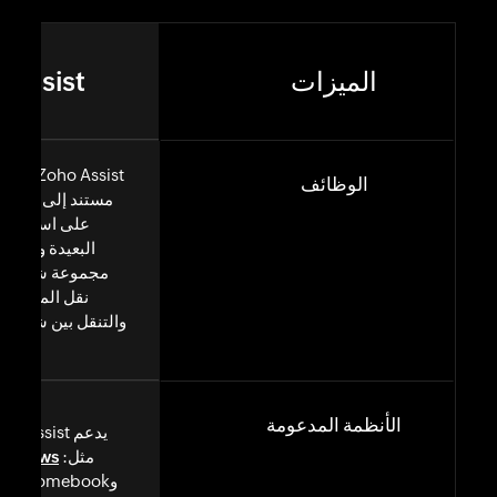
 Assist
الميزات
ho Assist
الوظائف
مستند إلى السحاب
على استكشاف 
البعيدة وإصلاح
مجموعة شاملة م
نقل الملفات 
والتنقل بين شاشات
الأنظمة المدعومة
مثل:
indows
وChromebook وiOS وAndroid.