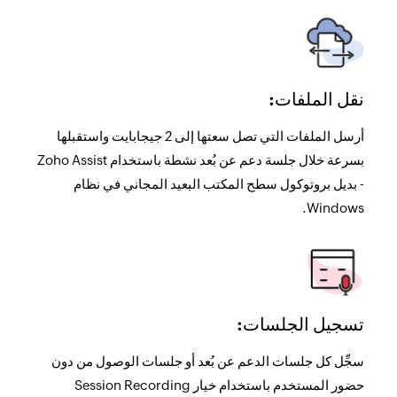
نقل الملفات:
الطباعة عن بُعد:
التخصيص وتغيير العلامة التجارية:
اطبع المستندات بسهولة أثناء جلسة الدعم عن بُعد الجارية
أرسل الملفات التي تصل سعتها إلى 2 جيجابايت واستقبلها
خصِّص Zoho Assist باستخدام شعارك وأيقونة الاختصار واسم
المجال وعنوان URL لبوابتك لتعزيز نشاطك التجاري. كما
باستخدام خيار Remote Printing (الطباعة عن بُعد) المتوفر
بسرعة خلال جلسة دعم عن بُعد نشطة باستخدام Zoho Assist
- بديل بروتوكول سطح المكتب البعيد المجاني في نظام
يمكنك إضافة عنصر واجهة مستخدم مخصص إلى موقعك
في علامة تبويب Session (الجلسة) في Zoho Assist - بديل
Windows.
بروتوكول سطح المكتب البعيد الآمن.
الإلكتروني، ما يسمح للعملاء بالانضمام إلى الجلسات بسرعة
وسهولة.
تسجيل الجلسات:
إدارة المستخدمين:
التعليقات التوضيحية:
تساعد هذه الميزة مسؤولي المؤسسة على إنشاء الأقسام
سجِّل كل جلسات الدعم عن بُعد أو جلسات الوصول من دون
وتعيين أدوار مخصصة وإدارة الوصول والمزيد.
حضور المستخدم باستخدام خيار Session Recording
يمكنك الرسم والكتابة وإضافة الأشكال والمسح على سطح