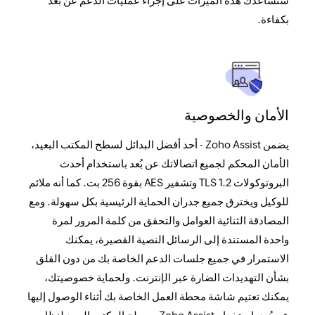
ستساعدك هذه الميزات على إجراء عمليات الدعم عن بُعد
بكفاءة.
الأمان والخصوصية
يضمن Zoho Assist - أحد أفضل البدائل لسطح المكتب البعيد،
الأمان المحكم لجميع اتصالاتك عن بُعد باستخدام أحدث
البروتوكولات TLS 1.2 وتشفير AES بقوة 256 بت. كما أنه ملائم
للوكيل ويخترق جميع جدران الحماية الرئيسية بكل سهولة. ومع
المصادقة الثنائية العوامل والتحقق من كلمة المرور لمرة
واحدة المستندة إلى الرسائل النصية القصيرة، يمكنك
الاستمرار في جميع جلسات الدعم الخاصة بك من دون القلق
بشأن التهديدات الضارة عبر الإنترنت. ولحماية خصوصيتك،
يمكنك تعتيم شاشة محطة العمل الخاصة بك أثناء الوصول إليها