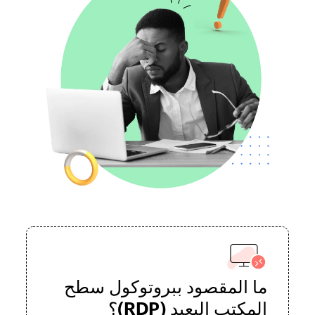
ما المقصود ببروتوكول سطح
المكتب البعيد (RDP)؟