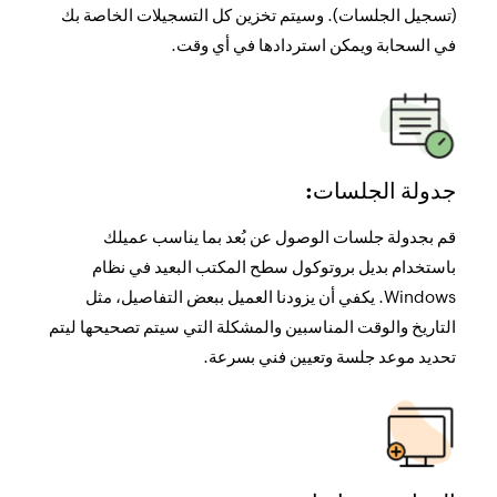
المكتب البعيد الخاص بعميلك لتوضيح خطوات حل المشكلة
(تسجيل الجلسات). وسيتم تخزين كل التسجيلات الخاصة بك
في السحابة ويمكن استردادها في أي وقت.
بشكل أدق. ويساعد هذا على تجهيز العملاء لحل مشاكلهم
الخاصة في المستقبل.
مشاركة الشاشة:
يمكن إجراء عروض توضيحية سلسة باستخدام خيار Share My
جدولة الجلسات:
Screen (مشاركة شاشتي)، إذ يمكن للفنيين مشاركة شاشاتهم
إعادة التشغيل وإعادة الاتصال:
مع العميل في أي وقت.
قم بجدولة جلسات الوصول عن بُعد بما يناسب عميلك
باستخدام بديل بروتوكول سطح المكتب البعيد في نظام
أعد التشغيل وأعد الاتصال بالجلسة نفسها من دون الحاجة إلى
Windows. يكفي أن يزودنا العميل ببعض التفاصيل، مثل
قطع الاتصال وبدء جلسة جديدة من خلال بديل بروتوكول سطح
المكتب البعيد الآمن الذي نقدمه. ويوفر هذا وقت الفنيين
التاريخ والوقت المناسبين والمشكلة التي سيتم تصحيحها ليتم
تحديد موعد جلسة وتعيين فني بسرعة.
وجهدهم عندما يحتاجون إلى إعادة التشغيل عدة مرات لإصلاح
الدردشة الصوتية وعبر الفيديو:
مشكلة ما.
تواصل من خلال خيارات الدردشة المتعددة، مثل الصوت
والفيديو والنص خلال جلسة نشطة، باستخدام Zoho Assist -
خدمة سطح المكتب البعيد.