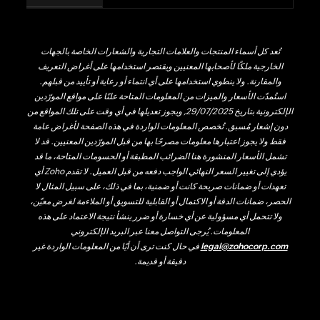
تُعد كل أسماء المنتجات والعلامات التجارية والشعارات الخاصة بالجهات
الخارجية ملكًا لأصحابها المعنيين ويقتصر استخدامها على أغراض التعريف
والمقارنة. ولا ينطوي استخدامها على أي انتماء أو رعاية أو تأييد من قبلهم.
استُمدّت الأسعار والميزات من المعلومات المتاحة علنًا على مواقع المورّدين
الإلكترونية بتاريخ 29/07/2025, ويجوز تعديلها في أي وقت على تلك المواقع من
دون إشعار مُسبق. تُخصص المعلومات الواردة في هذه الصفحة لأغراض عامة
فقط ولا يجوز اعتبارها معلومات مصرحًا بها من قبل المورّدين المعنيين. قد لا
تشمل الأسعار المنشورة هنا الضرائب المطبقة أو الحسومات المتاحة، ما قد
يؤدي إلى تغيير السعر النهائي الواجب دفعه من قبل العميل. لا تقدم Zoho أي
تعهدات أو ضمانات صريحة كانت أو ضمنية، بما في ذلك، على سبيل المثال لا
الحصر، ضمانات الدقة أو الاكتمال أو القابلية للتسويق أو الملاءمة لغرض معيّن،
ولا تتحمل أي مسؤولية عن أي خسارة أو ضرر ينشأ نتيجة الاعتماد على هذه
المعلومات. يُرجى التواصل معنا عبر البريد الإلكتروني
legal@zohocorp.com
في حال كنت ترى أن أيًا من المعلومات الواردة غير
دقيقة أو قديمة.