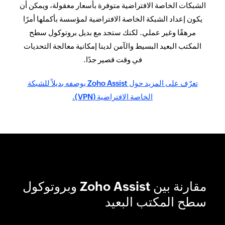
الشبكات الخاصة الافتراضية متوفرة بأسعار معقولة، ويمكن أن
يكون إعداد الشبكة الخاصة الافتراضية لمؤسسة بأكملها أمرًا
مرهقًا وغير عملي. لكنك ستجد مع بديل بروتوكول سطح
المكتب البعيد البسيط والآمن لدينا إمكانية معالجة التحديات
في وقت قصير جدًا.
تعرّف على المزيد حول Zoho Assist بوصفه بديلاً للشبكة
الخاصة الافتراضية (VPN).
مقارنة بين Zoho Assist وبروتوكول
سطح المكتب البعيد