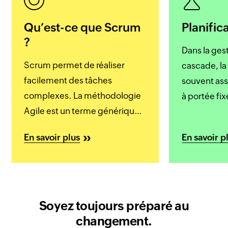
Qu’est-ce que Scrum
Planific
?
Dans la ges
Scrum permet de réaliser
cascade, la 
facilement des tâches
souvent ass
complexes. La méthodologie
à portée fix
Agile est un terme générique
supplément
qui concerne de nombreux
respecter de
En savoir plus
En savoir p
frameworks, Scrum étant le
gestion de p
plus populaire d'entre eux. Si
réfère à des
bien que Agile et Scrum sont
récentes co
des termes souvent
la capacité
interchangeables.
aux chang
Soyez toujours préparé au
changement.