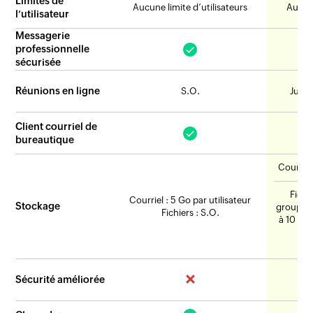
Limites de
Aucune limite d’utilisateurs
Aucune
l’utilisateur
Messagerie
professionnelle
sécurisée
Réunions en ligne
S.O.
Jusqu
Client courriel de
bureautique
Courriel
Fichi
Courriel : 5 Go par utilisateur
Stockage
groupé (
Fichiers : S.O.
à 10 uti
c
Sécurité améliorée