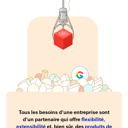
Tous les besoins d’une entreprise sont
d’un partenaire qui offre
flexibilité,
extensibilité
et, bien sûr, des
produits de