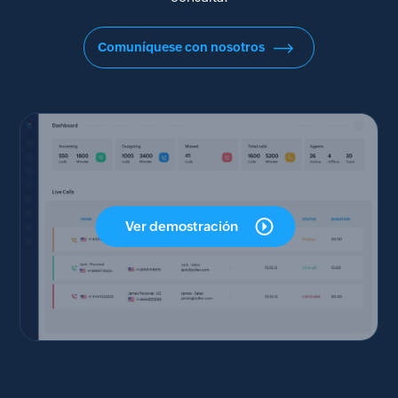
Comuníquese con nosotros
Ver demostración