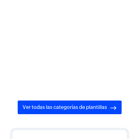
Cuestionarios específicos del
sector
listos para usar
Desde la experiencia del cliente hasta las necesidades de
las ONG, puedes encontrar una amplia variedad de
encuestas personalizables. ¡Crea encuestas
personalizadas según tus objetivos específicos y sector
con cuestionarios diseñados por expertos!
Ver todas las categorías de plantillas