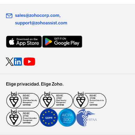
sales@zohocorp.com
support@zohoassist.com
Elige privacidad. Elige Zoho.