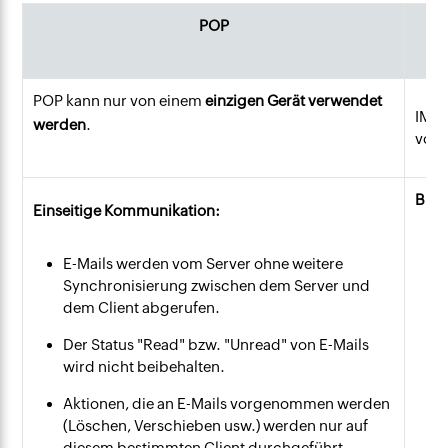
POP
POP kann nur von einem
einzigen Gerät verwendet
IMAP
werden
.
von
Bidi
Einseitige Kommunikation:
E-Mails werden vom Server ohne weitere
Synchronisierung zwischen dem Server und
dem Client abgerufen.
Der Status "Read" bzw. "Unread" von E-Mails
wird nicht beibehalten.
Aktionen, die an E-Mails vorgenommen werden
(Löschen, Verschieben usw.) werden nur auf
diesem bestimmten Client durchgeführt.