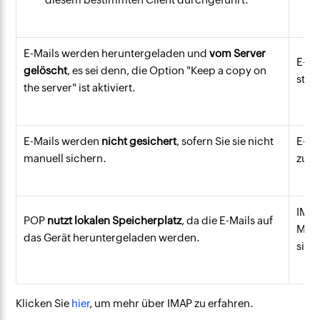
E-Mails werden heruntergeladen und
vom Server
E-Ma
gelöscht
, es sei denn, die Option "Keep a copy on
steh
the server" ist aktiviert.
E-Mails werden
nicht gesichert
, sofern Sie sie nicht
E-Ma
manuell sichern.
zukü
IMA
POP
nutzt lokalen Speicherplatz
, da die E-Mails auf
Mail
das Gerät heruntergeladen werden.
sind
Klicken Sie
hier
, um mehr über IMAP zu erfahren.