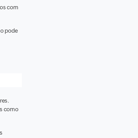
dos com
sso pode
res.
eis como
s