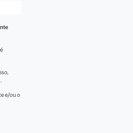
nte
 é
sso,
.
te e/ou o