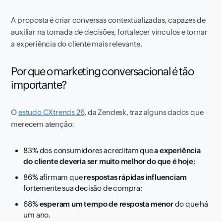
A proposta é criar conversas contextualizadas, capazes de
auxiliar na tomada de decisões, fortalecer vínculos e tornar
a experiência do cliente mais relevante.
Por que o marketing conversacional é tão
importante?
O
estudo CXtrends 26
, da Zendesk, traz alguns dados que
merecem atenção:
83% dos consumidores acreditam que
a experiência
do cliente deveria ser muito melhor do que é hoje
;
86% afirmam que
respostas rápidas influenciam
fortemente sua decisão de compra;
68%
esperam um tempo de resposta menor
do que há
um ano.