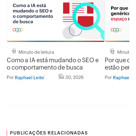
11 Minuto de leitura
12 Minuto de
Como a IA está mudando o SEO e
Por que co
o comportamento de busca
estão perd
Google
Por
Jul 30, 2026
Por
Raphael Leite
Raphael Le
PUBLICAÇÕES RELACIONADAS