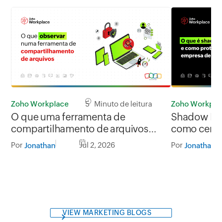
Zoho Workplace
5 Minuto de leitura
Zoho Workpla
O que uma ferramenta de
Shadow IT:
compartilhamento de arquivos
como centr
deve oferecer para a sua empresa
Por
Jul 2, 2026
Por
Jonathan
Jonathan
VIEW MARKETING BLOGS