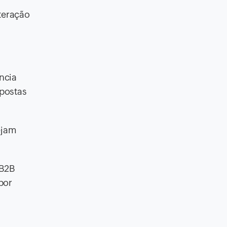
nteração
ncia
spostas
ejam
 B2B
por