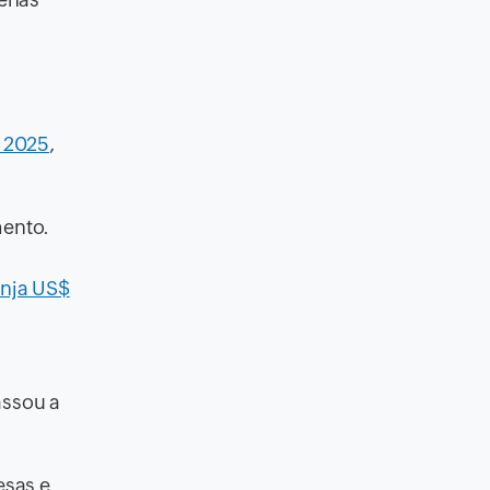
m 2025
,
ento.
inja US$
assou a
sas e