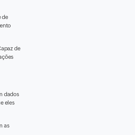
e de
mento
 Capaz de
lações
em dados
e eles
m as