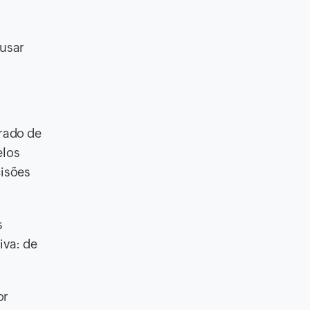
usar
rado de
elos
cisões
s
iva: de
or