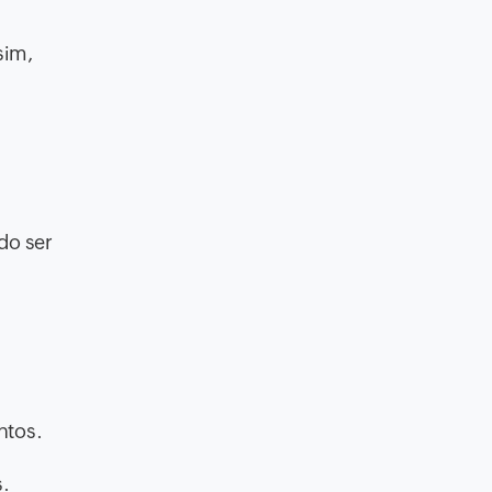
sim,
do ser
ntos.
s.