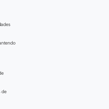
dades
mantendo
de
s de