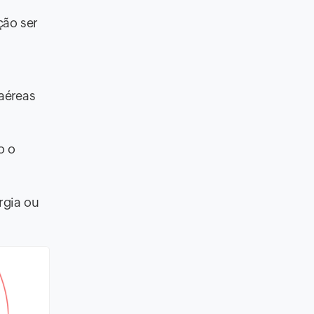
a
ção ser
aéreas
o o
rgia ou