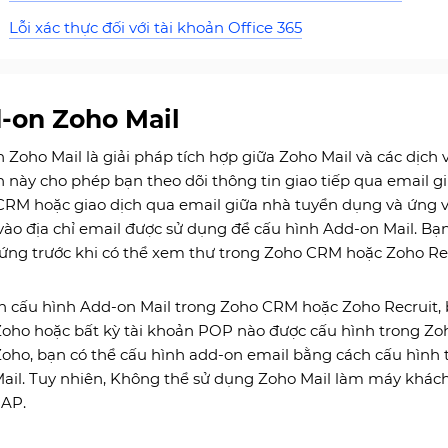
Lỗi xác thực đối với tài khoản Office 365
-on Zoho Mail
 Zoho Mail là giải pháp tích hợp giữa Zoho Mail và các dịch 
 này cho phép bạn theo dõi thông tin giao tiếp qua email g
CRM hoặc giao dịch qua email giữa nhà tuyển dụng và ứng 
vào địa chỉ email được sử dụng để cấu hình Add-on Mail. Bạ
ứng trước khi có thể xem thư trong Zoho CRM hoặc Zoho Rec
n cấu hình Add-on Mail trong Zoho CRM hoặc Zoho Recruit, b
oho hoặc bất kỳ tài khoản POP nào được cấu hình trong Zoh
oho, bạn có thể cấu hình add-on email bằng cách cấu hình
ail. Tuy nhiên, Không thể sử dụng Zoho Mail làm máy khác
MAP.