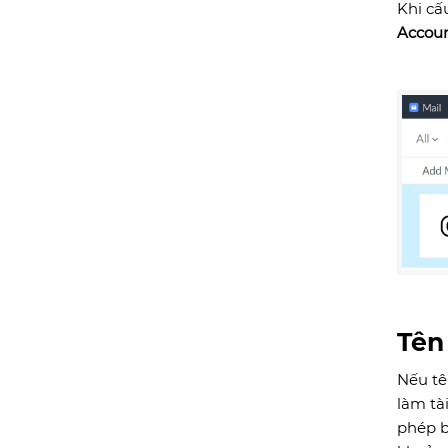
Khi cấ
Accou
Tên
Nếu t
làm tà
phép b