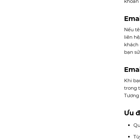
khoản
Emai
Nếu tê
liên h
khách 
bạn sử
Emai
Khi bạ
trong 
Tương 
Ưu đ
Qu
Tù