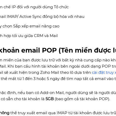
n chế IP đối với người dùng Tổ chức
ail IMAP/ Active Sync đồng bộ hóa với nhau
y chọn Sắp xếp email nâng cao
ch hợp tối ưu giữa CRM và Mail
 khoản email POP (Tên miền được lư
n miền của bạn được lưu trữ với bất kỳ nhà cung cấp nào kh
ail. Khi bạn cấu hình tài khoản bên ngoài dưới dạng POP tr
il sẽ xuất hiện trong Zoho Mail theo lô dựa trên
cài đặt truy
ó thể mất từ ​​1 đến 3 hoặc 5 ngày để tìm nạp tất cả email và
ặc định, nếu bạn có Add-on Mail, người dùng sẽ là người dù
ữ có sẵn cho tài khoản là
5GB
(bao gồm cả tài khoản POP).
hông
thể truy xuất email qua IMAP từ tài khoản được lưu trữ