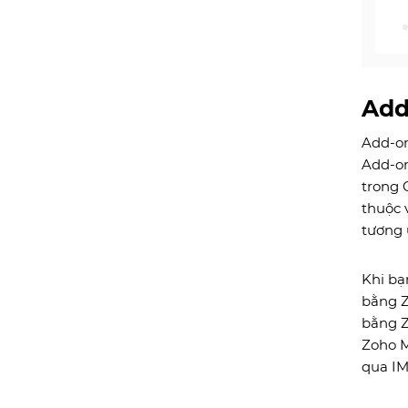
Add
Add-on
Add-on
trong 
thuộc 
tương 
Khi bạ
bằng Z
bằng Z
Zoho M
qua I