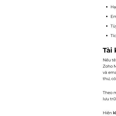
Hạ
Em
Tù
Tí
Tài
Nếu tê
Zoho M
và ema
thư, c
Theo m
lưu tr
Hiện
k