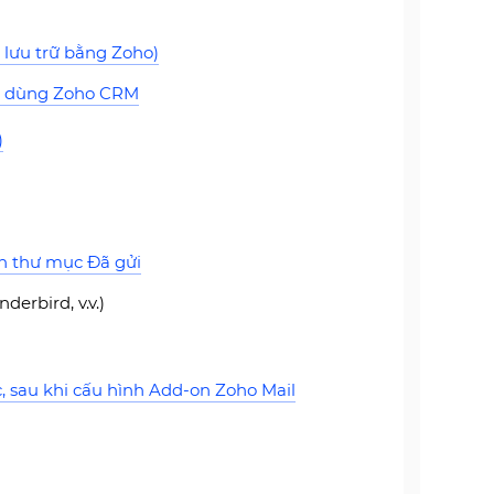
)
 lưu trữ bằng Zoho)
ời dùng Zoho CRM
)
ến thư mục Đã gửi
erbird, v.v.)
, sau khi cấu hình Add-on Zoho Mail