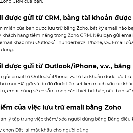
 Zoho CRM của bạn.
l được gửi từ CRM, bằng tài khoản được 
n miền của bạn được lưu trữ bằng Zoho, bất kỳ email nào bạn
ệ/ khách hàng tiềm năng trong Zoho CRM. Nếu bạn gửi email
email khác như Outlook/ Thunderbird/ iPhone, v.v.. Email của
 dụng.
l được gửi từ Outlook/iPhone, v.v., bằng
n gửi email từ Outlook/ iPhone, v.v. từ tài khoản được lưu t
thư mục Đã gửi và do đó được liên kết liền mạch với các kh
tự, email cũng sẽ có sẵn trong các thiết bị khác, nếu bạn sử
iểm của việc lưu trữ email bằng Zoho
ản lý tập trung việc thêm/ xóa người dùng bằng Bảng điều 
y chọn Đặt lại mật khẩu cho người dùng