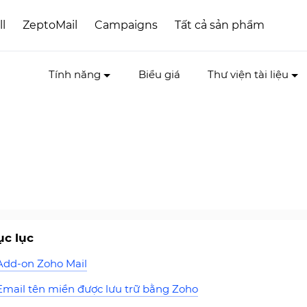
ll
ZeptoMail
Campaigns
Tất cả sản phẩm
Tính năng
Biểu giá
Thư viện tài liệu
c lục
Add-on Zoho Mail
Email tên miền được lưu trữ bằng Zoho