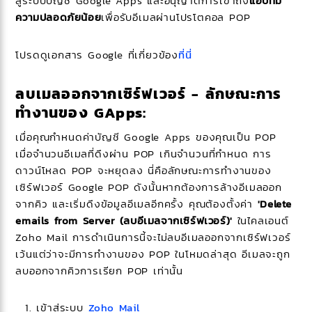
สู่ระบบบัญชี Google Apps และอนุญาตการเข้าถึง
แอปที่มี
ความปลอดภัยน้อย
เพื่อรับอีเมลผ่านโปรโตคอล POP
โปรดดูเอกสาร Google ที่เกี่ยวข้อง
ที่นี่
ลบเมลออกจากเซิร์ฟเวอร์ - ลักษณะการ
ทำงานของ GApps:
เมื่อคุณกำหนดค่าบัญชี Google Apps ของคุณเป็น POP
เมื่อจำนวนอีเมลที่ดึงผ่าน POP เกินจำนวนที่กำหนด การ
ดาวน์โหลด POP จะหยุดลง นี่คือลักษณะการทำงานของ
เซิร์ฟเวอร์ Google POP ดังนั้นหากต้องการล้างอีเมลออก
จากคิว และเริ่มดึงข้อมูลอีเมลอีกครั้ง คุณต้องตั้งค่า
'Delete
emails from Server (ลบอีเมลจากเซิร์ฟเวอร์)'
ในไคลเอนต์
Zoho Mail การดำเนินการนี้จะไม่ลบอีเมลออกจากเซิร์ฟเวอร์
เว้นแต่ว่าจะมีการทำงานของ POP ในโหมดล่าสุด อีเมลจะถูก
ลบออกจากคิวการเรียก POP เท่านั้น
เข้าสู่ระบบ
Zoho Mail