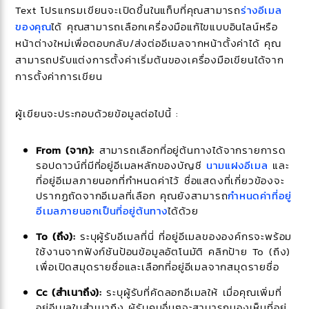
Text โปรแกรมเขียนจะเปิดขึ้นในแท็บที่คุณสามารถ
ร่างอีเมล
ของคุณ
ได้ คุณสามารถเลือกเครื่องมือแก้ไขแบบอินไลน์หรือ
หน้าต่างใหม่เพื่อตอบกลับ/ส่งต่ออีเมลจากหน้าตั้งค่าได้ คุณ
สามารถปรับแต่งการตั้งค่าเริ่มต้นของเครื่องมือเขียนได้จาก
การตั้งค่าการเขียน
ผู้เขียนจะประกอบด้วยข้อมูลต่อไปนี้ :
From (จาก):
สามารถเลือกที่อยู่ต้นทางได้จากรายการด
รอปดาวน์ที่มีที่อยู่อีเมลหลักของบัญชี
นามแฝงอีเมล
และ
ที่อยู่อีเมลภายนอกที่กำหนดค่าไว้ ชื่อแสดงที่เกี่ยวข้องจะ
ปรากฏถัดจากอีเมลที่เลือก คุณยังสามารถ
กำหนดค่าที่อยู่
อีเมลภายนอกเป็นที่อยู่ต้นทาง
ได้ด้วย
To (ถึง):
ระบุผู้รับอีเมลที่นี่ ที่อยู่อีเมลขององค์กรจะพร้อม
ใช้งานจากฟังก์ชันป้อนข้อมูลอัตโนมัติ คลิกป้าย To (ถึง)
เพื่อเปิดสมุดรายชื่อและเลือกที่อยู่อีเมลจากสมุดรายชื่อ
Cc (สำเนาถึง):
ระบุผู้รับที่คัดลอกอีเมลให้ เมื่อคุณเพิ่มที่
อยู่อีเมลในสำเนาถึง ผู้รับคนอื่นๆจะสามารถมองเห็นที่อยู่