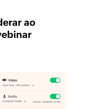
derar ao
webinar