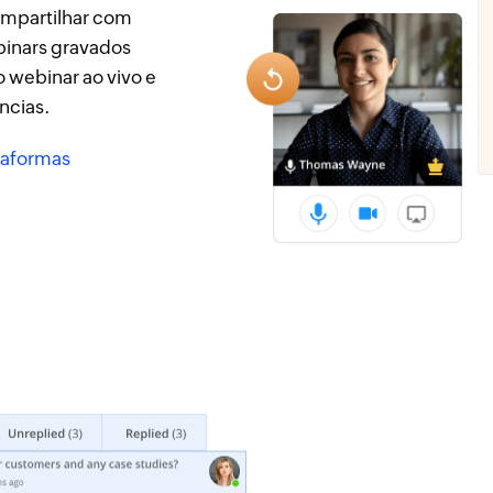
ompartilhar com
binars gravados
 webinar ao vivo e
ncias.
taformas