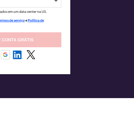
ados em um data center na
US
.
ermos de serviço
e
Política de