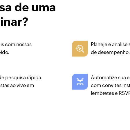
isa de uma
inar?
ais com nossas
Planeje e analise
pido.
de desempenho 
de pesquisa rápida
Automatize sua e
ostas ao vivo em
com convites ins
lembretes e RSV