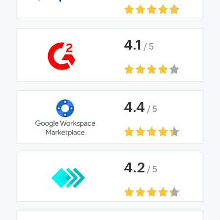
4
.
1
/ 5
4
.
4
/ 5
4
.
2
/ 5