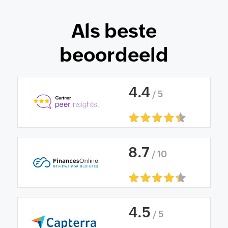
Als beste
beoordeeld
4
.
4
/ 5
8
.
7
/ 10
4
.
5
/ 5