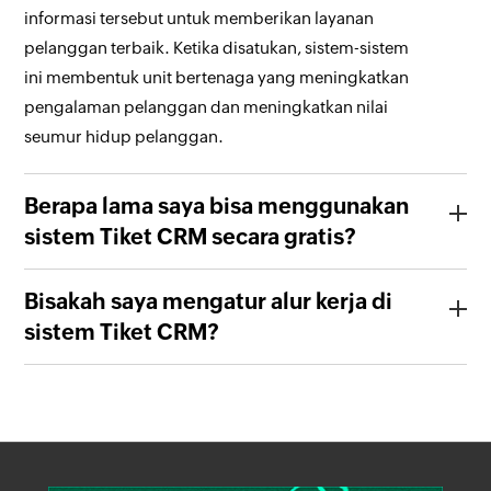
informasi tersebut untuk memberikan layanan
pelanggan terbaik. Ketika disatukan, sistem-sistem
ini membentuk unit bertenaga yang meningkatkan
pengalaman pelanggan dan meningkatkan nilai
seumur hidup pelanggan.
Berapa lama saya bisa menggunakan
sistem Tiket CRM secara gratis?
Bisakah saya mengatur alur kerja di
sistem Tiket CRM?