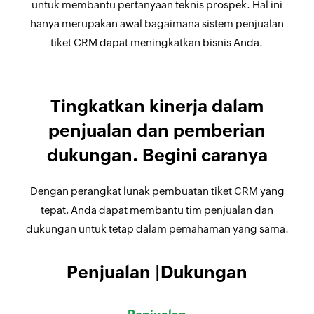
untuk membantu pertanyaan teknis prospek. Hal ini
hanya merupakan awal bagaimana sistem penjualan
tiket CRM dapat meningkatkan bisnis Anda.
Tingkatkan kinerja dalam
penjualan dan pemberian
dukungan. Begini caranya
Dengan perangkat lunak pembuatan tiket CRM yang
tepat, Anda dapat membantu tim penjualan dan
dukungan untuk tetap dalam pemahaman yang sama.
Penjualan |
Dukungan