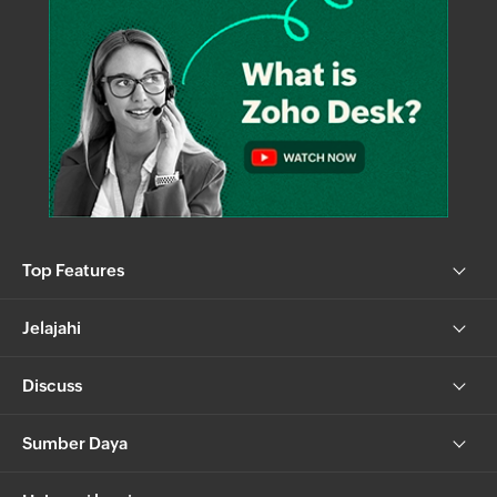
Top Features
Jelajahi
Discuss
Sumber Daya