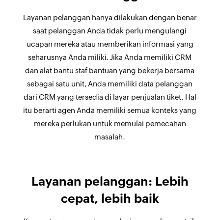
Layanan pelanggan hanya dilakukan dengan benar
saat pelanggan Anda tidak perlu mengulangi
ucapan mereka atau memberikan informasi yang
seharusnya Anda miliki. Jika Anda memiliki CRM
dan alat bantu staf bantuan yang bekerja bersama
sebagai satu unit, Anda memiliki data pelanggan
dari CRM yang tersedia di layar penjualan tiket. Hal
itu berarti agen Anda memiliki semua konteks yang
mereka perlukan untuk memulai pemecahan
masalah.
Layanan pelanggan: Lebih
cepat, lebih baik