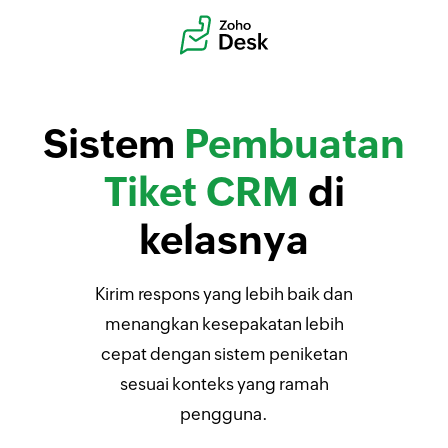
Sistem
Pembuatan
Tiket CRM
di
kelasnya
Kirim respons yang lebih baik dan
menangkan kesepakatan lebih
cepat dengan sistem peniketan
sesuai konteks yang ramah
pengguna.