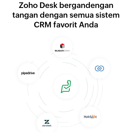
Zoho Desk bergandengan
tangan dengan semua sistem
CRM favorit Anda