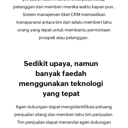
pelanggan dan memberi mereka waktu kapan pun.
Sistem manajemen tiket CRM memastikan
transparansi antara tim dan selalu memberi tahu
orang yang tepat untuk membantu permintaan
prospek atau pelanggan.
Sedikit upaya, namun
banyak faedah
menggunakan teknologi
yang tepat
Agen dukungan dapat mengidentifikasi peluang
penjualan silang dan memberi tahu tim penjualan.
Tim penjualan dapat menandai agen dukungan