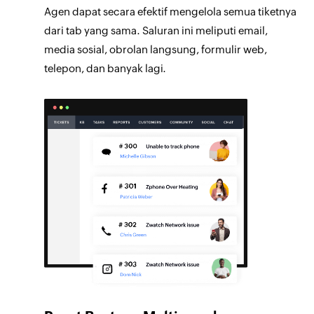
Agen dapat secara efektif mengelola semua tiketnya
dari tab yang sama. Saluran ini meliputi email,
media sosial, obrolan langsung, formulir web,
telepon, dan banyak lagi.