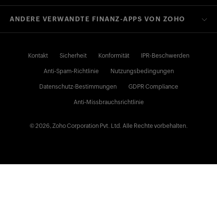
ANDERE VERWANDTE FINANZ-APPS VON ZOHO
Kontakt
Sicherheit
Konformität
IPR-Beschwerden
Anti-Spam-Richtlinie
Nutzungsbedingungen
Datenschutz-Bestimmungen
GDPR Compliance
Anti-Missbrauchsrichtlinie
© 2026, Zoho Corporation Pvt. Ltd. Alle Rechte vorbehalten.