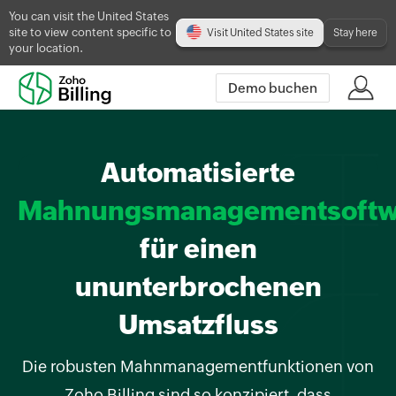
You can visit the United States
site to view content specific to
Visit United States site
Stay here
your location.
Demo buchen
Automatisierte
Mahnungsmanagementsoftw
für einen
ununterbrochenen
Umsatzfluss
Die robusten Mahnmanagementfunktionen von
Zoho Billing sind so konzipiert, dass