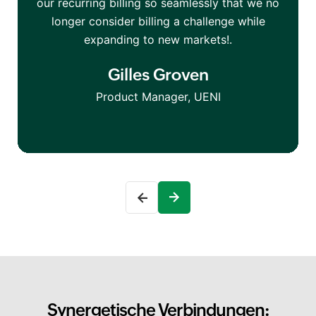
our recurring billing so seamlessly that we no
longer consider billing a challenge while
c
expanding to new markets!.
Gilles Groven
Product Manager, UENI
Synergetische Verbindungen: