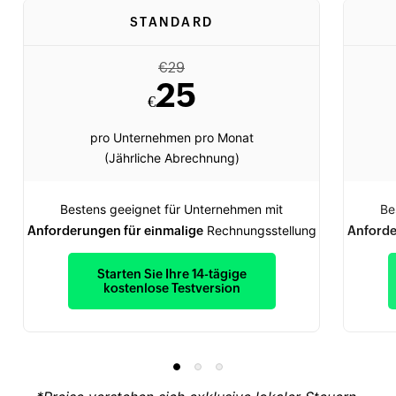
STANDARD
€
29
25
€
pro Unternehmen pro Monat
(Jährliche Abrechnung)
Bestens geeignet für Unternehmen mit
Be
Rechnungsstellung
Anforderungen für einmalige
Anforde
Starten Sie Ihre 14-tägige
kostenlose Testversion