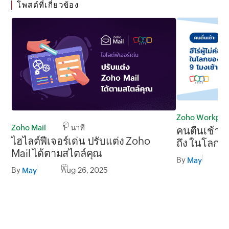
โพสต์ที่เกี่ยวข้อง
Zoho Workpla
Zoho Mail
1 นาที
คนตื่นเช้า: ฮ
ไฮไลต์ฟีเจอร์เด่น ปรับแต่ง Zoho
ถึง ในโลกข
Mail ได้ตามสไตล์คุณ
ถึง 5 โมงเย็
By
May
By
Aug 26, 2025
May