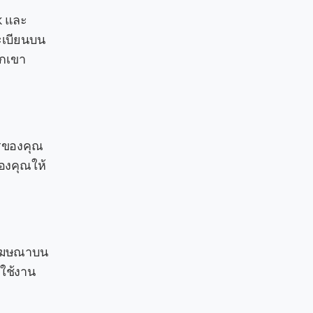
ok และ
ะเบียนบน
วกเขา
ารของคุณ
ของคุณให้
้โฆษณาบน
รใช้งาน