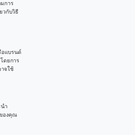
ตามการ
วกับวิธี
รือแบรนด์
จ โดยการ
อาจใช้
ะนำ
ฑ์ของคุณ