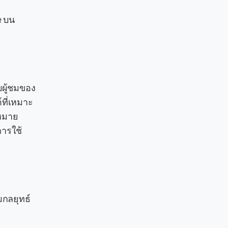
e บน
บผู้ชมของ
ที่เหมาะ
าหมาย
การใช้
มกลยุทธ์