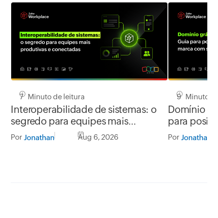
7 Minuto de leitura
9 Minuto de
Interoperabilidade de sistemas: o
Domínio grá
segredo para equipes mais
para posic
produtivas e conectadas
segurança
Por
Aug 6, 2026
Por
Jonathan
Jonathan