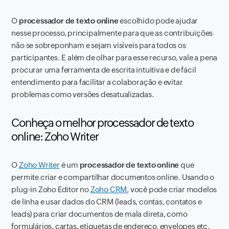
O
processador de texto online
escolhido pode ajudar
nesse processo, principalmente para que as contribuições
não se sobreponham e sejam visíveis para todos os
participantes. E além de olhar para esse recurso, vale a pena
procurar uma ferramenta de escrita intuitiva e de fácil
entendimento para facilitar a colaboração e evitar
problemas como versões desatualizadas.
Conheça o melhor processador de texto
online: Zoho Writer
O
Zoho Writer
é um
processador de texto online
que
permite criar e compartilhar documentos online. Usando o
plug-in Zoho Editor no
Zoho CRM
, você pode criar modelos
de linha e usar dados do CRM (leads, contas, contatos e
leads) para criar documentos de mala direta, como
formulários, cartas, etiquetas de endereço, envelopes etc.