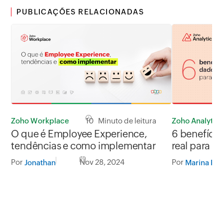
PUBLICAÇÕES RELACIONADAS
Zoho Workplace
10 Minuto de leitura
Zoho Analytics
O que é Employee Experience,
6 benefíci
tendências e como implementar
real para s
Por
Nov 28, 2024
Por
Jonathan
Marina Pan