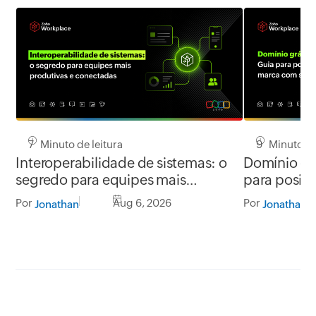
7 Minuto de leitura
9 Minuto de
Interoperabilidade de sistemas: o
Domínio grá
segredo para equipes mais
para posic
produtivas e conectadas
segurança
Por
Aug 6, 2026
Por
Jonathan
Jonathan