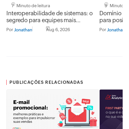
7 Minuto de leitura
9 Minuto de
Interoperabilidade de sistemas: o
Domínio grá
segredo para equipes mais
para posic
produtivas e conectadas
segurança
Por
Aug 6, 2026
Por
Jonathan
Jonathan
PUBLICAÇÕES RELACIONADAS