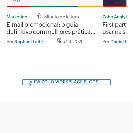
Zoho Analytics
Marketing
12 Minuto de leitura
First party
E-mail promocional: o guia
usar na sua
definitivo com melhores práticas e
exemplos para impulsionar suas
Por
Por
Sep 23, 2025
Daniel Ros
Raphael Leite
vendas
VIEW ZOHO WORKPLACE BLOGS