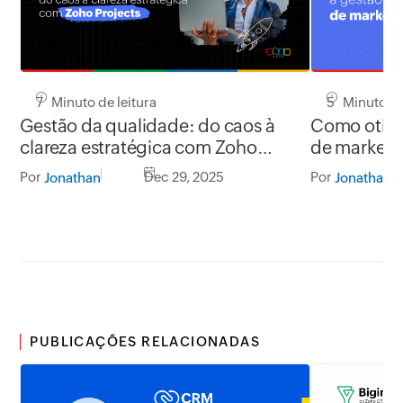
7 Minuto de leitura
5 Minuto de
Gestão da qualidade: do caos à
Como otimiz
clareza estratégica com Zoho
de marketi
Projects
Por
Dec 29, 2025
Por
Jonathan
Jonathan
PUBLICAÇÕES RELACIONADAS