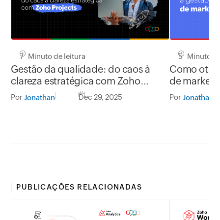
7 Minuto de leitura
5 Minuto de
Gestão da qualidade: do caos à
Como otimiz
clareza estratégica com Zoho
de marketi
Projects
Por
Dec 29, 2025
Por
Jonathan
Jonathan
PUBLICAÇÕES RELACIONADAS