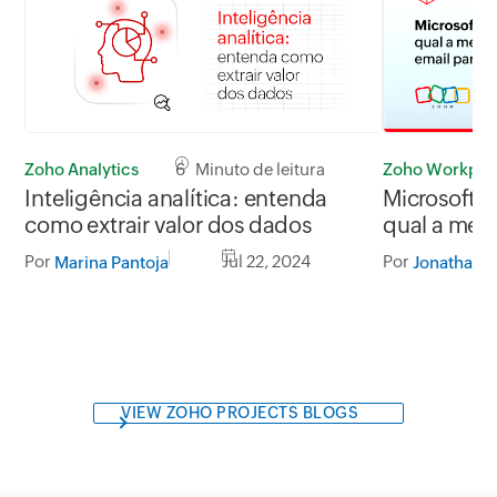
Zoho Workpla
Zoho Analytics
6 Minuto de leitura
Microsoft O
Inteligência analítica: entenda
qual a melh
como extrair valor dos dados
para sua e
Por
Por
Jul 22, 2024
Jonathan
Marina Pantoja
VIEW ZOHO PROJECTS BLOGS