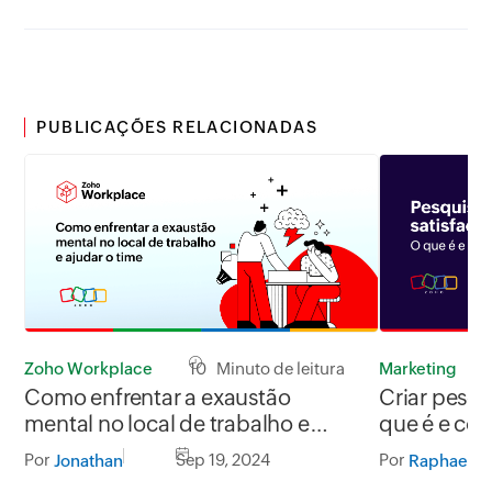
PUBLICAÇÕES RELACIONADAS
Zoho Workplace
10 Minuto de leitura
Marketing
Como enfrentar a exaustão
Criar pesqu
mental no local de trabalho e
que é e co
ajudar o time
Por
Sep 19, 2024
Por
Jonathan
Raphael Le