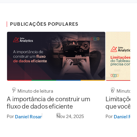
PUBLICAÇÕES POPULARES
7 Minuto de leitura
6 Minuto de
A importância de construir um
Limitações 
fluxo de dados eficiente
que você p
Por
Nov 24, 2025
Por
Daniel Rosar
Daniel Ros