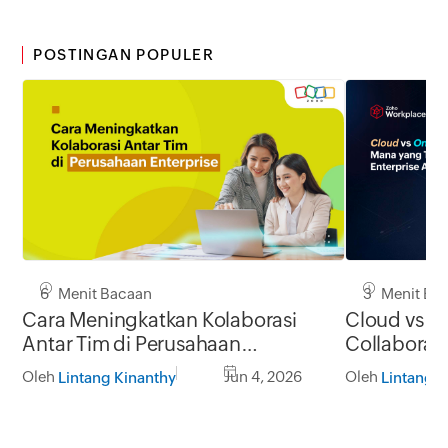
POSTINGAN POPULER
6 Menit Bacaan
3 Menit Ba
Cara Meningkatkan Kolaborasi
Cloud vs O
Antar Tim di Perusahaan
Collaborat
Enterprise
untuk Ente
Oleh
Jun 4, 2026
Oleh
Lintang Kinanthy
Lintang K