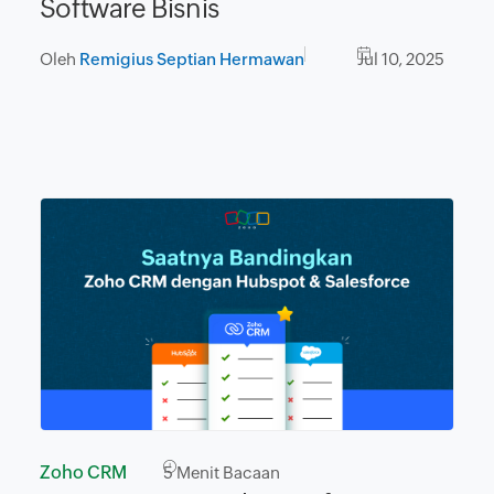
Software Bisnis
Oleh
Remigius Septian Hermawan
Jul 10, 2025
Zoho CRM
5
Menit Bacaan