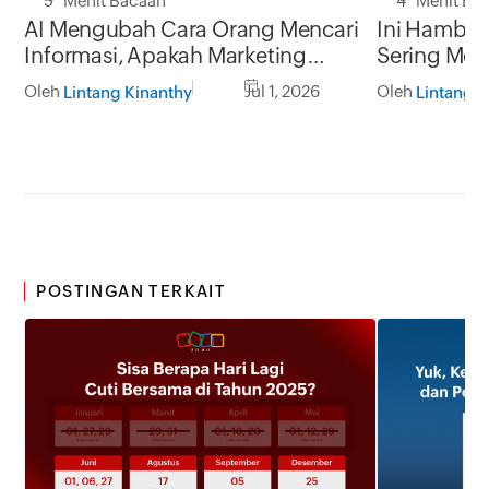
5 Menit Bacaan
4 Menit Ba
AI Mengubah Cara Orang Mencari
Ini Hambat
Informasi, Apakah Marketing
Sering Me
Funnel Anda Masih Relevan?
Pertumbuha
Oleh
Jul 1, 2026
Oleh
Lintang Kinanthy
Lintang K
POSTINGAN TERKAIT