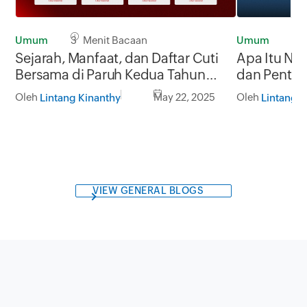
Umum
3 Menit Bacaan
Umum
5 
Sejarah, Manfaat, dan Daftar Cuti
Apa Itu Nom
Bersama di Paruh Kedua Tahun
dan Pentin
2025
Oleh
May 22, 2025
Oleh
Lintang Kinanthy
Lintang K
VIEW GENERAL BLOGS